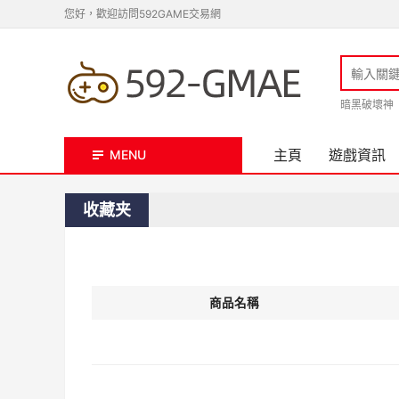
您好，歡迎訪問592GAME交易網
暗黑破壞神
主頁
遊戲資訊
MENU
收藏夹
商品名稱