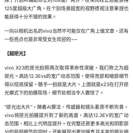
除了开启AI辅助矫正的108度广角外，在关闭校正后能获得
125度超级大广角，在个别场景超宽的视野透视注意拿捏也
能获得十分不错的效果。
一向以相机出名的vivo当然不可能仅在广角上做文章，还有
一些亮点也是非常受女生欢迎的~~
【超逆光】
vivo X23的逆光拍照再次取得革命性突破，我们称之为超
逆光。高达12.3Evs的宽广动态范围，使得亮部和暗部细节
得以彻底保留，随手一拍就是大片。上图就是x23在打开逆
光模式下的拍摄现场，细节处相当令人震惊了。
“逆光出大片”，随着AI算法、传感器和镜头素质不断完善，
vivo将逆光拍摄提升到了新的高度，高达12.3EV的宽广动
态范围，相比上代明显提升。在完整还原更多高光和阴影部
分的局部细节的同时，还能展现出更加逼真且丰富的照片细