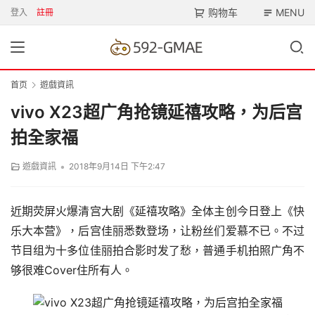
购物车
MENU
登入
註冊
首页
遊戲資訊
vivo X23超广角抢镜延禧攻略，为后宫
拍全家福
•
遊戲資訊
2018年9月14日 下午2:47
近期荧屏火爆清宫大剧《延禧攻略》全体主创今日登上《快
乐大本营》，后宫佳丽悉数登场，让粉丝们爱慕不已。不过
节目组为十多位佳丽拍合影时发了愁，普通手机拍照广角不
够很难Cover住所有人。